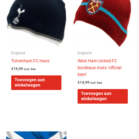
England
England
Tottenham FC muts
West Ham United FC
bordeaux muts ‘official
€
19,99
incl. btw
item’
Toevoegen aan
€
14,99
incl. btw
winkelwagen
Toevoegen aan
winkelwagen