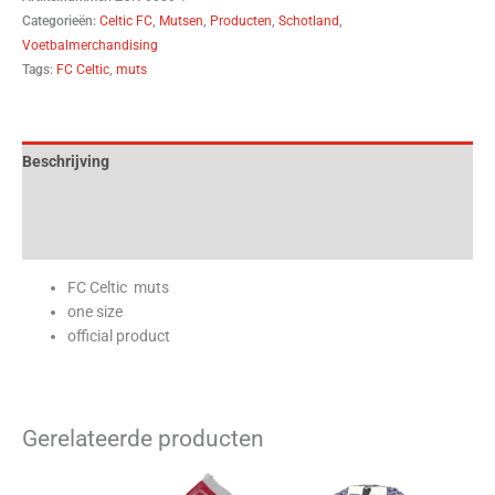
Categorieën:
Celtic FC
,
Mutsen
,
Producten
,
Schotland
,
Voetbalmerchandising
Tags:
FC Celtic
,
muts
Beschrijving
Aanvullende informatie
Beoordelingen (0)
FC Celtic muts
one size
official product
Gerelateerde producten