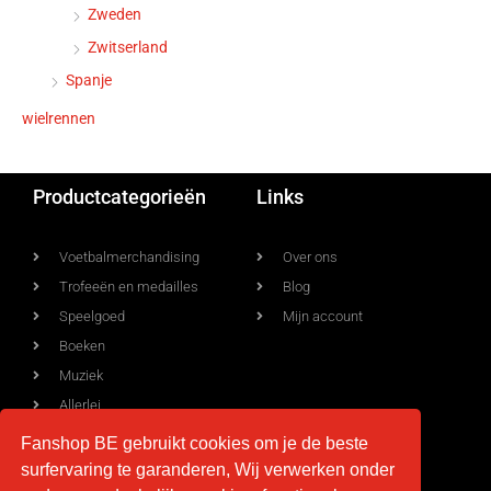
Zweden
Zwitserland
Spanje
wielrennen
Productcategorieën
Links
Voetbalmerchandising
Over ons
Trofeeën en medailles
Blog
Speelgoed
Mijn account
Boeken
Muziek
Allerlei
Fanshop BE gebruikt cookies om je de beste
surfervaring te garanderen, Wij verwerken onder
Voorwaarden
Contact