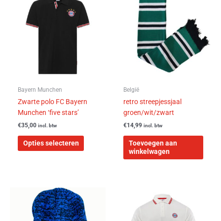
product
heeft
meerdere
variaties.
Deze
optie
kan
gekozen
worden
Bayern Munchen
België
op
Zwarte polo FC Bayern
retro streepjessjaal
de
Munchen ‘five stars’
groen/wit/zwart
productpagina
€
35,00
€
14,99
incl. btw
incl. btw
Opties selecteren
Toevoegen aan
winkelwagen
Dit
Dit
product
product
heeft
heeft