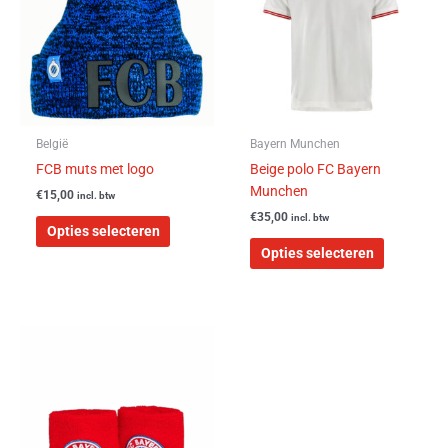
meerdere
meerdere
variaties.
variaties.
Deze
Deze
optie
optie
kan
kan
gekozen
gekozen
worden
worden
België
Bayern Munchen
op
op
FCB muts met logo
Beige polo FC Bayern
de
de
Munchen
€
15,00
incl. btw
productpagina
productpa
€
35,00
incl. btw
Opties selecteren
Opties selecteren