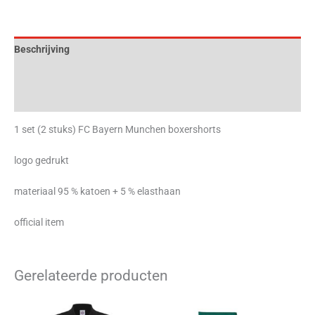
Beschrijving
Aanvullende informatie
Beoordelingen (0)
1 set (2 stuks) FC Bayern Munchen boxershorts
logo gedrukt
materiaal 95 % katoen + 5 % elasthaan
official item
Gerelateerde producten
Dit