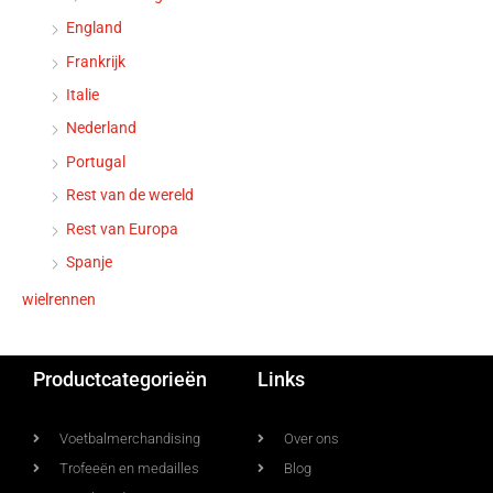
England
Frankrijk
Italie
Nederland
Portugal
Rest van de wereld
Rest van Europa
Spanje
wielrennen
Productcategorieën
Links
Voetbalmerchandising
Over ons
Trofeeën en medailles
Blog