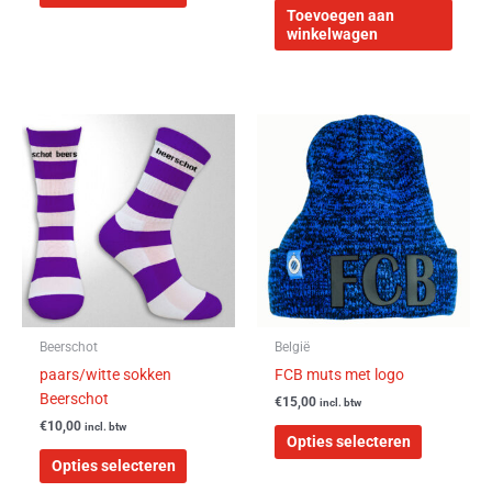
Toevoegen aan
winkelwagen
Dit
Dit
product
product
heeft
heeft
meerdere
meerdere
variaties.
variaties.
Deze
Deze
optie
optie
kan
kan
gekozen
gekozen
worden
worden
Beerschot
België
op
op
paars/witte sokken
FCB muts met logo
de
de
Beerschot
€
15,00
incl. btw
productpagina
productpa
€
10,00
incl. btw
Opties selecteren
Opties selecteren