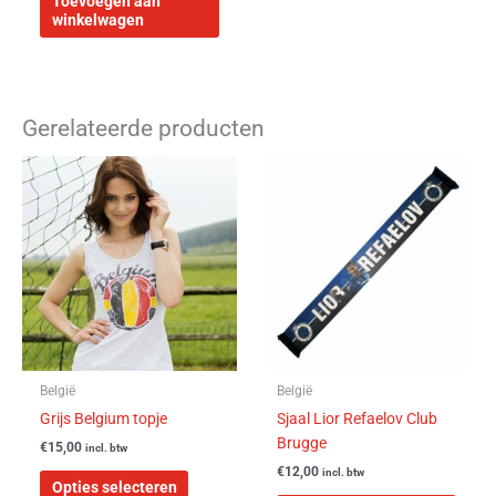
Toevoegen aan
winkelwagen
Gerelateerde producten
Dit
product
heeft
meerdere
variaties.
Deze
optie
kan
gekozen
worden
België
België
op
Grijs Belgium topje
Sjaal Lior Refaelov Club
de
Brugge
€
15,00
incl. btw
productpagina
€
12,00
incl. btw
Opties selecteren