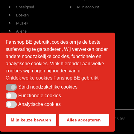
Speelgoed
Mijn account
Boeken
Muziek
Allerlei
Fanshop BE gebruikt cookies om je de beste
surfervaring te garanderen, Wij verwerken onder
Voorwaarden
Contact
andere noodzakelijke cookies, functionele en
analytische cookies. Vink hieronder aan welke
Levering
info@fan-shop.be
cookies wij mogen bijhouden van u.
Ontdek welke cookies Fanshop BE gebruikt.
Privacy
BTW BE 0879.850.673
Retourneren
Strikt noodzakelijke cookies
Strikt noodzakelijke cookies
Algemene voorwaarden
Functionele cookies
Functionele cookies
Analytische cookies
Analytische cookies
Fan-shop.be © Copyright 2026 | Gemaakt door
HappyWebsites
Mijn keuze bewaren
Alles accepteren