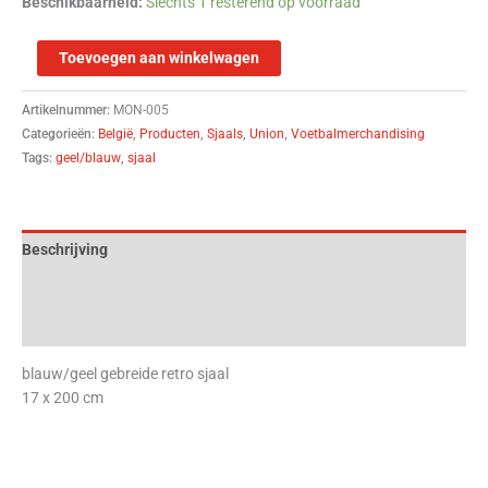
Beschikbaarheid:
Slechts 1 resterend op voorraad
Toevoegen aan winkelwagen
Artikelnummer:
MON-005
Categorieën:
België
,
Producten
,
Sjaals
,
Union
,
Voetbalmerchandising
Tags:
geel/blauw
,
sjaal
Beschrijving
Aanvullende informatie
Beoordelingen (0)
blauw/geel gebreide retro sjaal
17 x 200 cm