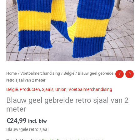
Home
/
Voetbalmerchandising
/
België
/ Blauw geel gebreide
retro sjaal van 2 meter
België
,
Producten
,
Sjaals
,
Union
,
Voetbalmerchandising
Blauw geel gebreide retro sjaal van 2
meter
€
24,99
incl. btw
Blauw/gele retro sjaal