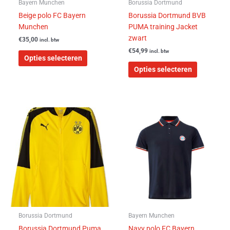
worden
worden
Bayern Munchen
Borussia Dortmund
op
op
Beige polo FC Bayern
Borussia Dortmund BVB
de
de
Munchen
PUMA training Jacket
productpagina
productpa
zwart
€
35,00
incl. btw
€
54,99
incl. btw
Opties selecteren
Opties selecteren
Dit
Dit
product
product
heeft
heeft
meerdere
meerdere
variaties.
variaties.
Deze
Deze
optie
optie
kan
kan
gekozen
gekozen
worden
worden
Borussia Dortmund
Bayern Munchen
op
op
Borussia Dortmund Puma
Navy polo FC Bayern