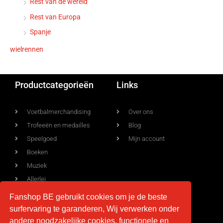
Rest van de wereld
Rest van Europa
Spanje
wielrennen
Productcategorieën
Links
Voetbalmerchandising
Over ons
Trofeeën en medailles
Blog
Speelgoed
Mijn account
Boeken
Muziek
Allerlei
Fanshop BE gebruikt cookies om je de beste
surfervaring te garanderen, Wij verwerken onder
Voorwaarden
Contact
andere noodzakelijke cookies, functionele en