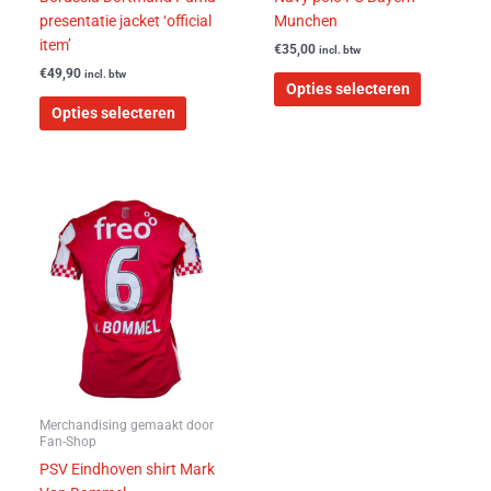
de
de
presentatie jacket ‘official
Munchen
productpagina
productpa
item’
€
35,00
incl. btw
€
49,90
incl. btw
Opties selecteren
Opties selecteren
Merchandising gemaakt door
Fan-Shop
PSV Eindhoven shirt Mark