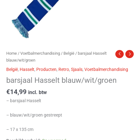
Home
/
Voetbalmerchandising
/
België
/ barsjaal Hasselt
blauw/wit/groen
België
,
Hasselt
,
Producten
,
Retro
,
Sjaals
,
Voetbalmerchandising
barsjaal Hasselt blauw/wit/groen
€
14,99
incl. btw
– barsjaal Hasselt
– blauw/wit/groen gestreept
– 17 x 135 cm