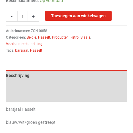
Beschikbaarheid:
Op voorraad
-
+
Toevoegen aan winkelwagen
Artikelnummer:
ZON-0058
Categorieën:
België
,
Hasselt
,
Producten
,
Retro
,
Sjaals
,
Voetbalmerchandising
Tags:
barsjaal
,
Hasselt
Beschrijving
Aanvullende informatie
Beoordelingen (0)
barsjaal Hasselt
blauw/wit/groen gestreept