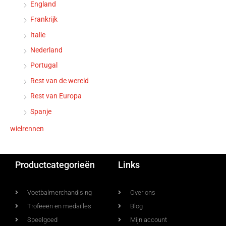
England
Frankrijk
Italie
Nederland
Portugal
Rest van de wereld
Rest van Europa
Spanje
wielrennen
Productcategorieën
Links
Voetbalmerchandising
Over ons
Trofeeën en medailles
Blog
Speelgoed
Mijn account