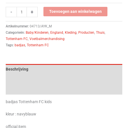
-
+
Toevoegen aan winkelwagen
Artikelnummer:
04713/AYK_M
Categorieën:
Baby/Kinderen
,
England
,
Kleding
,
Producten
,
Thuis
,
Tottenham FC
,
Voetbalmerchandising
Tags:
badjas
,
Tottenham FC
Beschrijving
Aanvullende informatie
Beoordelingen (0)
badjas Tottenham FC kids
kleur : navyblauw
official item