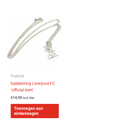
England
halsketting Liverpool FC
‘official item’
€
14,90
incl. btw
Toevoegen aan
winkelwagen