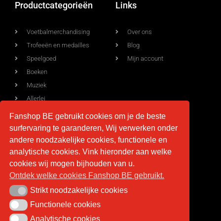
Productcategorieën
Links
Voetbalmerchandising
Over ons
Trofeeën en medailles
Blog
Speelgoed
Mijn account
Boeken
Muziek
Allerlei
Fanshop BE gebruikt cookies om je de beste
surfervaring te garanderen, Wij verwerken onder
Voorwaarden
Contact
andere noodzakelijke cookies, functionele en
analytische cookies. Vink hieronder aan welke
Levering
info@fan-shop.be
cookies wij mogen bijhouden van u.
Ontdek welke cookies Fanshop BE gebruikt.
Privacy
BTW BE 0879.850.673
Retourneren
Strikt noodzakelijke cookies
Strikt noodzakelijke cookies
Algemene voorwaarden
Functionele cookies
Functionele cookies
Analytische cookies
Analytische cookies