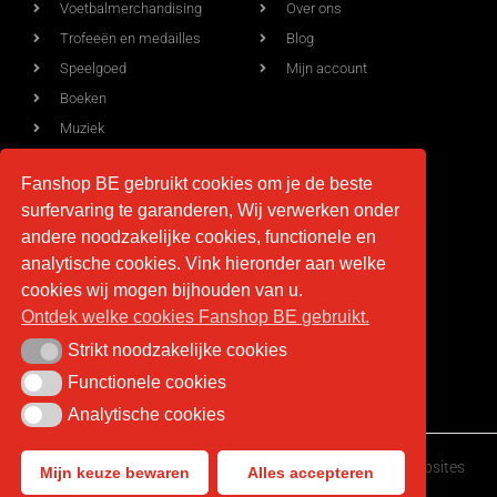
Voetbalmerchandising
Over ons
Trofeeën en medailles
Blog
Speelgoed
Mijn account
Boeken
Muziek
Allerlei
Fanshop BE gebruikt cookies om je de beste
surfervaring te garanderen, Wij verwerken onder
andere noodzakelijke cookies, functionele en
Voorwaarden
Contact
analytische cookies. Vink hieronder aan welke
Levering
info@fan-shop.be
cookies wij mogen bijhouden van u.
Ontdek welke cookies Fanshop BE gebruikt.
Privacy
BTW BE 0879.850.673
Retourneren
Strikt noodzakelijke cookies
Strikt noodzakelijke cookies
Algemene voorwaarden
Functionele cookies
Functionele cookies
Analytische cookies
Analytische cookies
Fan-shop.be © Copyright 2026 | Gemaakt door
HappyWebsites
Mijn keuze bewaren
Alles accepteren