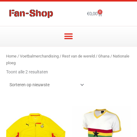
Ga
naar
0
Winkelwagen
€
0,00
de
inhoud
Gesorteerd
Home
/
Voetbalmerchandising
/
Rest van de wereld
/
Ghana
/ Nationale
op
nieuwste
ploeg
Toont alle 2 resultaten
Dit
Dit
product
product
heeft
heeft
meerdere
meerder
variaties.
variaties