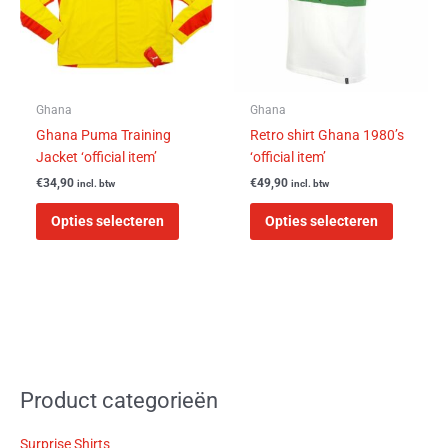
Deze
Deze
optie
optie
kan
kan
gekozen
gekozen
worden
worden
Ghana
Ghana
op
op
Ghana Puma Training
Retro shirt Ghana 1980’s
de
de
Jacket ‘official item’
‘official item’
productpagina
product
€
34,90
€
49,90
incl. btw
incl. btw
Opties selecteren
Opties selecteren
Product categorieën
Surprise Shirts