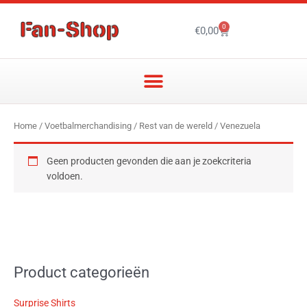
Ga
naar
0
Winkelwagen
€
0,00
de
inhoud
Home
/
Voetbalmerchandising
/
Rest van de wereld
/ Venezuela
Geen producten gevonden die aan je zoekcriteria
voldoen.
Product categorieën
Surprise Shirts