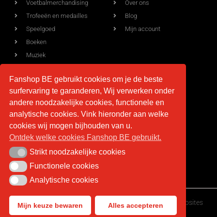
Voetbalmerchandising
Over ons
Trofeeën en medailles
Blog
Speelgoed
Mijn account
Boeken
Muziek
Allerlei
Fanshop BE gebruikt cookies om je de beste
surfervaring te garanderen, Wij verwerken onder
andere noodzakelijke cookies, functionele en
Voorwaarden
Contact
analytische cookies. Vink hieronder aan welke
Levering
info@fan-shop.be
cookies wij mogen bijhouden van u.
Ontdek welke cookies Fanshop BE gebruikt.
Privacy
BTW BE 0879.850.673
Retourneren
Strikt noodzakelijke cookies
Strikt noodzakelijke cookies
Algemene voorwaarden
Functionele cookies
Functionele cookies
Analytische cookies
Analytische cookies
Fan-shop.be © Copyright 2026 | Gemaakt door
HappyWebsites
Mijn keuze bewaren
Alles accepteren