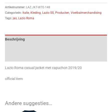
Artikelnummer:
LAZ.JKT-WTE-148
Categorieën:
Italie
,
Kleding
,
Lazio SS
,
Producten
,
Voetbalmerchandising
Tags:
jas
,
Lazio Roma
Beschrijving
Aanvullende informatie
Beoordelingen (0)
Lazio Roma casual jacket met capuchon 2019/20
official item
Andere suggesties…