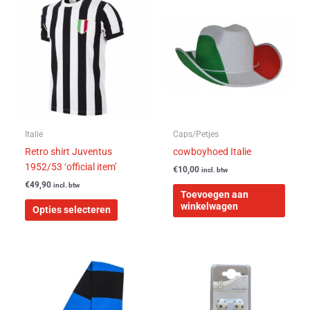
product
heeft
meerdere
variaties.
Deze
optie
kan
gekozen
worden
Italie
Caps/Petjes
op
Retro shirt Juventus
cowboyhoed Italie
de
1952/53 ‘official item’
€
10,00
incl. btw
productpagina
€
49,90
incl. btw
Toevoegen aan
winkelwagen
Opties selecteren