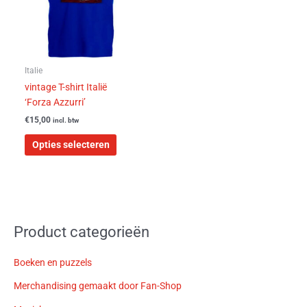
Deze
optie
kan
gekozen
worden
Italie
op
vintage T-shirt Italië
de
‘Forza Azzurri’
productpagina
€
15,00
incl. btw
Opties selecteren
Product categorieën
Boeken en puzzels
Merchandising gemaakt door Fan-Shop