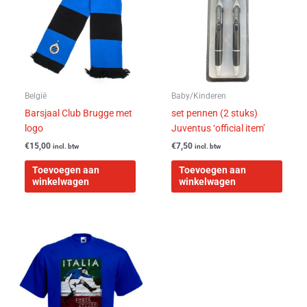
België
Baby/Kinderen
Barsjaal Club Brugge met
set pennen (2 stuks)
logo
Juventus ‘official item’
€
15,00
€
7,50
incl. btw
incl. btw
Toevoegen aan
Toevoegen aan
winkelwagen
winkelwagen
Dit
product
heeft
meerdere
variaties.