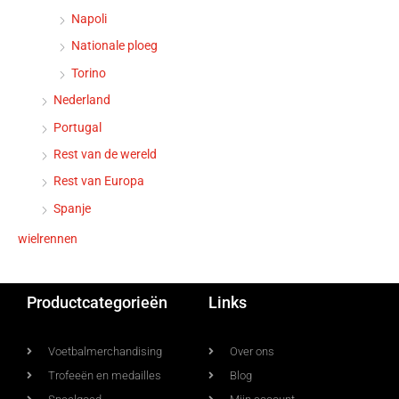
Napoli
Nationale ploeg
Torino
Nederland
Portugal
Rest van de wereld
Rest van Europa
Spanje
wielrennen
Productcategorieën
Links
Voetbalmerchandising
Over ons
Trofeeën en medailles
Blog