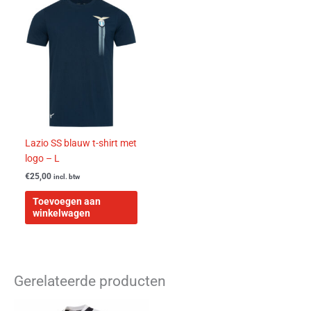
Lazio SS blauw t-shirt met
logo – L
€
25,00
incl. btw
Toevoegen aan
winkelwagen
Gerelateerde producten
Dit