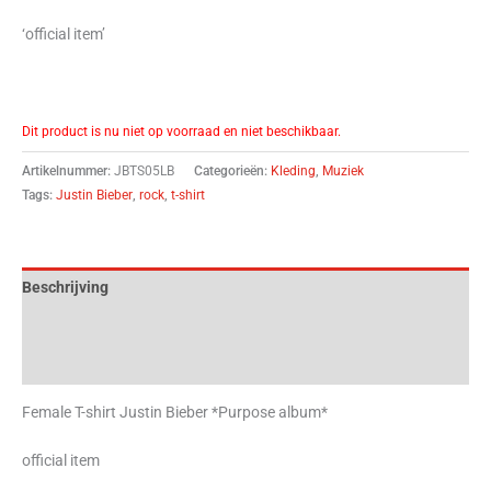
‘official item’
Dit product is nu niet op voorraad en niet beschikbaar.
Artikelnummer:
JBTS05LB
Categorieën:
Kleding
,
Muziek
Tags:
Justin Bieber
,
rock
,
t-shirt
Beschrijving
Aanvullende informatie
Beoordelingen (0)
Female T-shirt Justin Bieber *Purpose album*
official item