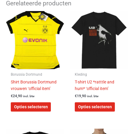
Gerelateerde producten
Dit
Dit
product
product
heeft
heeft
meerdere
meerdere
variaties.
variaties.
Deze
Deze
optie
optie
kan
kan
gekozen
gekozen
worden
worden
Borussia Dortmund
Kleding
op
op
Shirt Borussia Dortmund
T-shirt U2 *ratttle and
de
de
vrouwen ‘official item’
hum* ‘official item’
productpagina
productpa
€
24,90
€
19,90
incl. btw
incl. btw
Opties selecteren
Opties selecteren
Dit
Dit