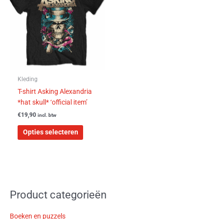
heeft
meerdere
variaties.
Deze
optie
kan
gekozen
worden
Kleding
op
T-shirt Asking Alexandria
de
*hat skull* ‘official item’
productpagina
€
19,90
incl. btw
Opties selecteren
Product categorieën
Boeken en puzzels