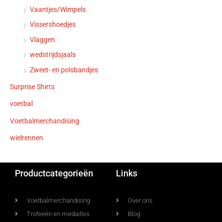
Vaantjes/Wimpels
Vissershoedjes
Vlaggen
wedstrijdsjaals
Zweet- en polsbandjes
Surprise Shirts
voetbal
Voetbalmerchandising
wielrennen
Productcategorieën
Links
Voetbalmerchandising
Over ons
Trofeeën en medailles
Blog