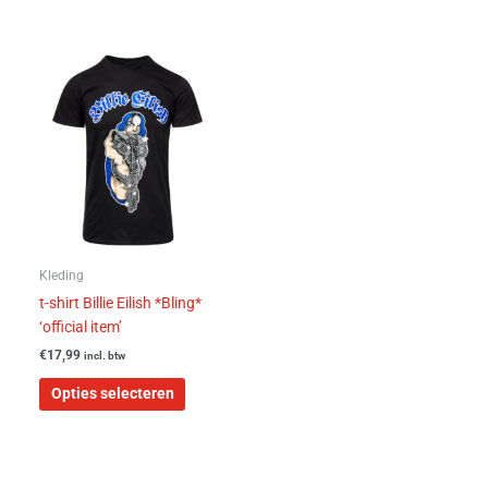
Dit
product
heeft
meerdere
variaties.
Deze
optie
kan
gekozen
worden
Kleding
op
t-shirt Billie Eilish *Bling*
de
‘official item’
productpagina
€
17,99
incl. btw
Opties selecteren