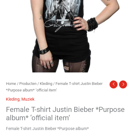
Home
/
Producten
/
Kleding
/ Female T-shirt Justin Bieber
*Purpose album* ‘official item’
Kleding
,
Muziek
Female T-shirt Justin Bieber *Purpose
album* ‘official item’
Female T-shirt Justin Bieber *Purpose album*