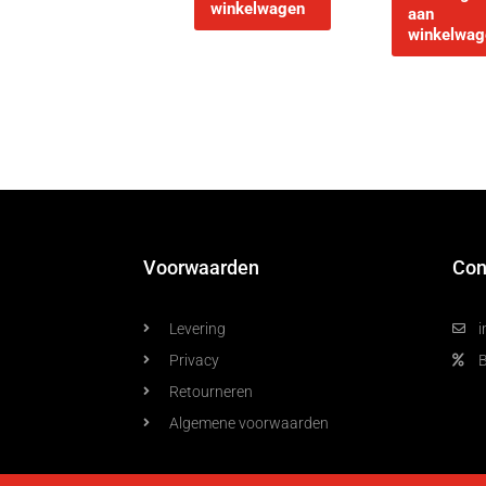
winkelwagen
aan
winkelwag
Voorwaarden
Con
Levering
i
Privacy
Retourneren
Algemene voorwaarden