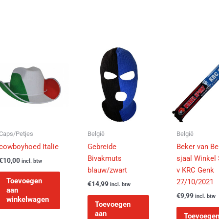
e
.
Caps/Petjes
België
België
cowboyhoed Italie
Gebreide
Beker van Be
Bivakmuts
sjaal Winkel 
€
10,00
incl. btw
blauw/zwart
v KRC Genk
Toevoegen
27/10/2021
€
14,99
incl. btw
aan
agina
€
9,99
incl. btw
winkelwagen
Toevoegen
aan
Toevoege