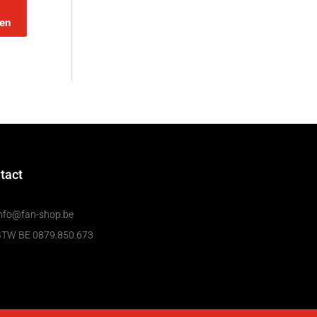
en
tact
nfo@fan-shop.be
BTW BE 0879.850.673