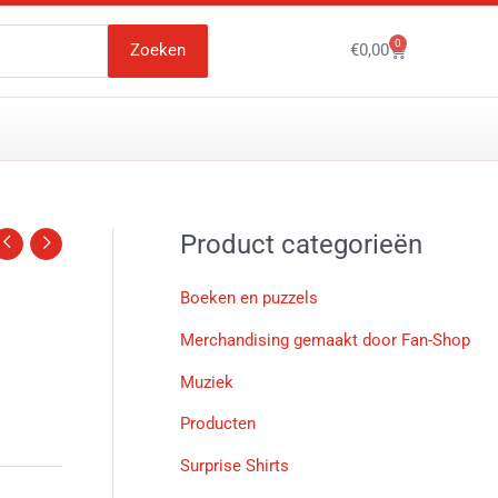
0
Winkelwagen
Zoeken
€
0,00
Product categorieën
Boeken en puzzels
Merchandising gemaakt door Fan-Shop
Muziek
Producten
Surprise Shirts