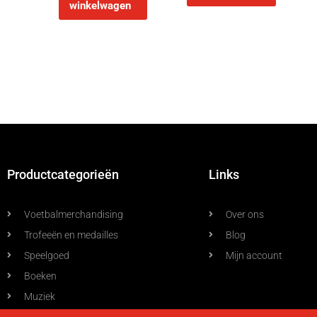
winkelwagen
Productcategorieën
Links
Voetbalmerchandising
Over ons
Trofeeën en medailles
Blog
Speelgoed
Mijn account
Boeken
Muziek
Allerlei