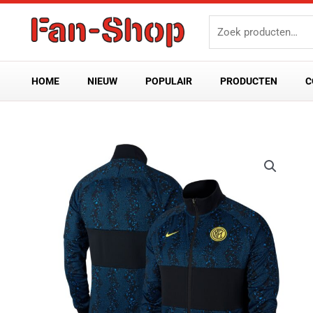
Ga
Zoeken
naar
naar:
de
inhoud
HOME
NIEUW
POPULAIR
PRODUCTEN
C