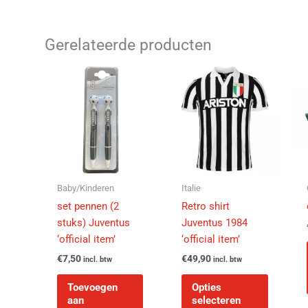
Gerelateerde producten
Dit
product
heeft
meerder
variaties
Deze
optie
kan
Baby/Kinderen
Italie
gekozen
set pennen (2
Retro shirt
worden
stuks) Juventus
Juventus 1984
op
‘official item’
‘official item’
de
€
7,50
€
49,90
incl. btw
incl. btw
productp
Toevoegen
Opties
aan
selecteren