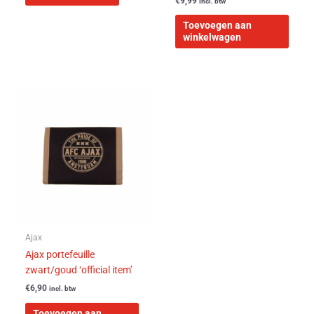
€
9,99
incl. btw
Toevoegen aan
winkelwagen
Ajax
Ajax portefeuille
zwart/goud ‘official item’
€
6,90
incl. btw
Toevoegen aan