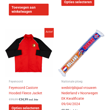
Opties selecteren
Toevoegen aan
winkelwagen
Oorspronkelijke
Huidige
Dit
Actie!
prijs
prijs
product
was:
is:
heeft
€99,99.
€34,99.
meerdere
variaties.
Deze
optie
kan
gekozen
worden
Feyenoord
Nationale ploeg
op
Feyenoord Castore
wedstrijdsjaal vrouwen
de
Hooded Fleece Jacket
Nederland v Noorwegen
productpagina
EK Kwalificatie
€
99,99
€
34,99
incl. btw
09/04/2024
Opties selecteren