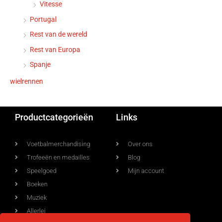
Vitesse
Portugal
Rest van de wereld
Rest van Europa
Spanje
wielrennen
Productcategorieën
Links
Voetbalmerchandising
Over ons
Trofeeën en medailles
Blog
Speelgoed
Mijn account
Boeken
Muziek
Allerlei