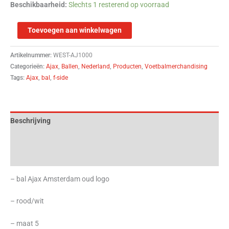
Beschikbaarheid:
Slechts 1 resterend op voorraad
Toevoegen aan winkelwagen
Artikelnummer:
WEST-AJ1000
Categorieën:
Ajax
,
Ballen
,
Nederland
,
Producten
,
Voetbalmerchandising
Tags:
Ajax
,
bal
,
f-side
Beschrijving
Aanvullende informatie
Beoordelingen (0)
– bal Ajax Amsterdam oud logo
– rood/wit
– maat 5