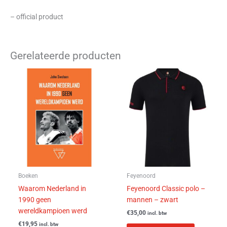
– official product
Gerelateerde producten
Dit
product
heeft
meerdere
variaties.
Deze
optie
kan
gekozen
worden
Boeken
Feyenoord
op
Waarom Nederland in
Feyenoord Classic polo –
de
1990 geen
mannen – zwart
productpa
wereldkampioen werd
€
35,00
incl. btw
€
19,95
incl. btw