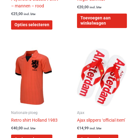
de
– mannen – rood
€
20,00
incl. btw
productpagina
€
25,00
incl. btw
Toevoegen aan
winkelwagen
Opties selecteren
Dit
Dit
product
product
heeft
heeft
meerdere
meerdere
variaties.
variaties.
Deze
Deze
optie
optie
kan
kan
gekozen
gekozen
worden
worden
Nationale ploeg
Ajax
op
op
Retro shirt Holland 1983
Ajax slippers ‘official item’
de
de
€
40,00
€
14,99
incl. btw
incl. btw
productpagina
productpa