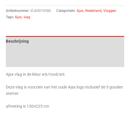
Artikelnummer:
VLAG010586
Categorieën:
Ajax
,
Nederland
,
Vlaggen
Tags:
Ajax
,
vlag
Beschrijving
Aanvullende informatie
Beoordelingen (0)
Ajax vlag in de kleur wit/rood/wit.
Deze vlag is voorzien van het oude Ajax logo inclusief de 3 gouden
sterren
afmeting is 150×225 cm