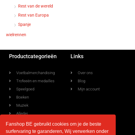
Rest van de wereld
Rest van Europa
Spanje
wielrennen
Productcategorieën
Links
Voetbalmerchandising
Over ons
Trofeeën en medailles
Blog
Speelgoed
Mijn account
Boeken
Muziek
Allerlei
Fanshop BE gebruikt cookies om je de beste
surfervaring te garanderen, Wij verwerken onder