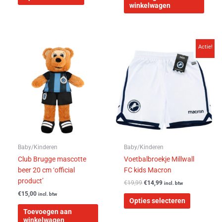
winkelwagen
Oorspronkelijke
Huidige
Dit
Actie!
prijs
prijs
product
was:
is:
heeft
€19,99.
€14,99.
meerdere
variaties.
Deze
optie
kan
gekozen
worden
Baby/Kinderen
Baby/Kinderen
op
Club Brugge mascotte
Voetbalbroekje Millwall
de
beer 20 cm ‘official
FC kids Macron
productpa
product’
€
19,99
€
14,99
incl. btw
€
15,00
incl. btw
Opties selecteren
Toevoegen aan
winkelwagen