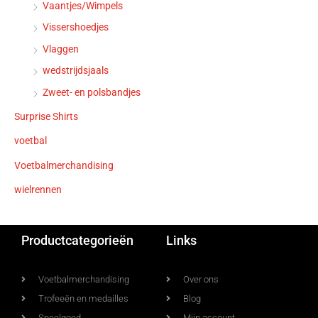
Vaantjes/Wimpels
Vissershoedjes
Vlaggen
wedstrijdsjaals
Zweet- en polsbandjes
Surprise Shirts
voetbal
Voetbalmerchandising
wielrennen
Productcategorieën
Links
Voetbalmerchandising
Over ons
Trofeeën en medailles
Blog
Speelgoed
Mijn account