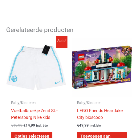
Gerelateerde producten
Oorspronkelijke
Huidige
Dit
Actie!
prijs
prijs
product
was:
is:
heeft
€19,99.
€14,99.
meerdere
variaties.
Deze
optie
kan
gekozen
worden
Baby/Kinderen
Baby/Kinderen
op
Voetbalbroekje Zenit St.-
LEGO Friends Heartlake
de
Petersburg Nike kids
City bioscoop
productpagina
€
19,99
€
14,99
€
49,99
incl. btw
incl. btw
Opties selecteren
Toevoegen aan