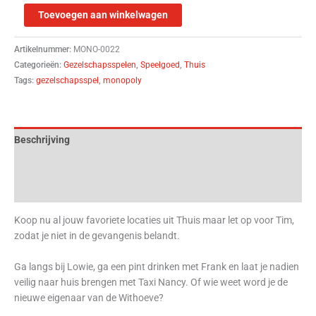
Toevoegen aan winkelwagen
Artikelnummer:
MONO-0022
Categorieën:
Gezelschapsspelen
,
Speelgoed
,
Thuis
Tags:
gezelschapsspel
,
monopoly
Beschrijving
Aanvullende informatie
Beoordelingen (0)
Koop nu al jouw favoriete locaties uit Thuis maar let op voor Tim,
zodat je niet in de gevangenis belandt.
Ga langs bij Lowie, ga een pint drinken met Frank en laat je nadien
veilig naar huis brengen met Taxi Nancy. Of wie weet word je de
nieuwe eigenaar van de Withoeve?