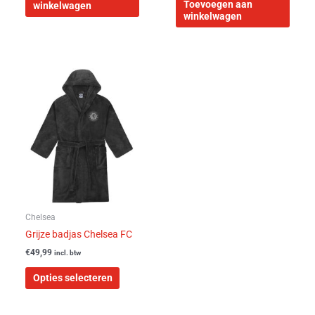
Toevoegen aan
winkelwagen
winkelwagen
Dit
product
heeft
meerdere
variaties.
Deze
optie
kan
gekozen
worden
Chelsea
op
Grijze badjas Chelsea FC
de
€
49,99
incl. btw
productpagina
Opties selecteren