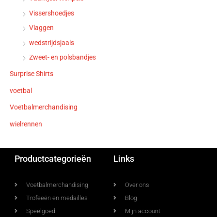
Vissershoedjes
Vlaggen
wedstrijdsjaals
Zweet- en polsbandjes
Surprise Shirts
voetbal
Voetbalmerchandising
wielrennen
Productcategorieën
Links
Voetbalmerchandising
Over ons
Trofeeën en medailles
Blog
Speelgoed
Mijn account