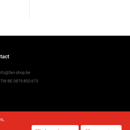
tact
nfo@fan-shop.be
BTW BE 0879.850.673
es,