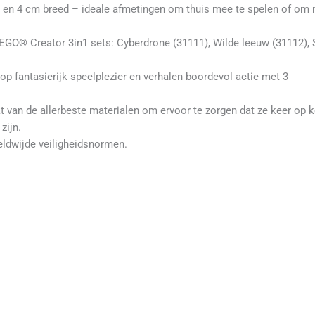
ng en 4 cm breed – ideale afmetingen om thuis mee te spelen of om
LEGO® Creator 3in1 sets: Cyberdrone (31111), Wilde leeuw (31112), 
p fantasierijk speelplezier en verhalen boordevol actie met 3
van de allerbeste materialen om ervoor te zorgen dat ze keer op k
zijn.
ldwijde veiligheidsnormen.