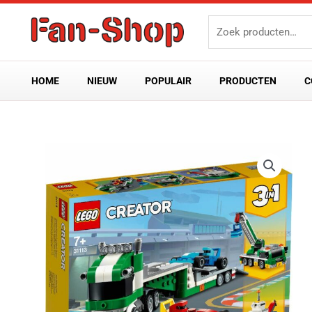
Ga
Zoeken
naar
naar:
de
inhoud
HOME
NIEUW
POPULAIR
PRODUCTEN
C