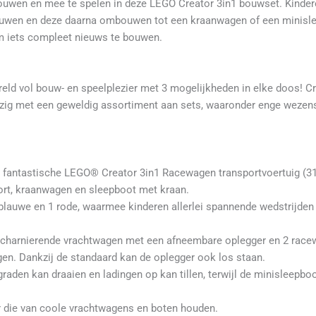
bouwen en mee te spelen in deze LEGO Creator 3in1 bouwset. Kinde
uwen en deze daarna ombouwen tot een kraanwagen of een minisl
m iets compleet nieuws te bouwen.
ld vol bouw- en speelplezier met 3 mogelijkheden in elke doos! C
ezig met een geweldig assortiment aan sets, waaronder enge wezens
ze fantastische LEGO® Creator 3in1 Racewagen transportvoertuig (3
ort, kraanwagen en sleepboot met kraan.
 blauwe en 1 rode, waarmee kinderen allerlei spannende wedstrijden
 scharnierende vrachtwagen met een afneembare oplegger en 2 rac
ngen. Dankzij de standaard kan de oplegger ook los staan.
aden kan draaien en ladingen op kan tillen, terwijl de minisleepbo
r die van coole vrachtwagens en boten houden.