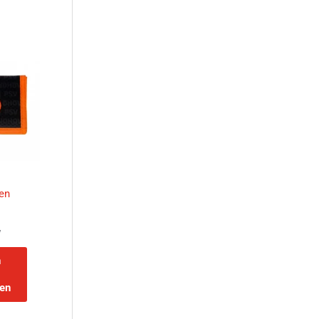
en
w
n
en