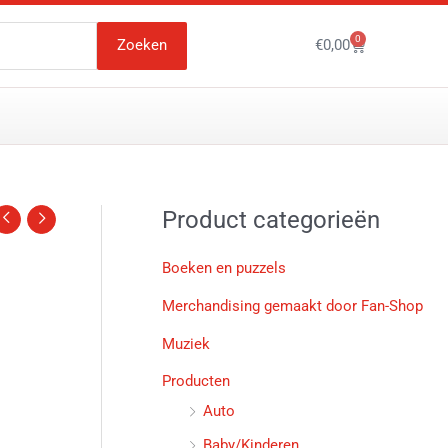
0
Winkelwagen
Zoeken
€
0,00
Product categorieën
Boeken en puzzels
Merchandising gemaakt door Fan-Shop
Muziek
Producten
Auto
Baby/Kinderen