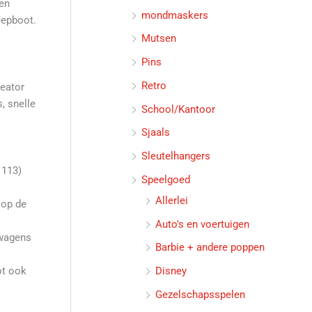
ren
mondmaskers
eepboot.
Mutsen
Pins
Retro
reator
, snelle
School/Kantoor
Sjaals
Sleutelhangers
1113)
Speelgoed
Allerlei
 op de
Auto's en voertuigen
ewagens
Barbie + andere poppen
ot ook
Disney
Gezelschapsspelen