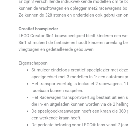
Er zijn 3 verschillende indrukwekkende modellen om te 
kunnen de vrachtwagen en oplegger met2 racewagens bo
Ze kunnen de 328 stenen en onderdelen ook gebruiken o
Creatief bouwplezier
LEGO Creator 3in1 bouwspeelgoed biedt kinderen een were
3in1 stimuleert de fantasie en houdt kinderen urenlang b
vliegtuigen en gedetailleerde gebouwen.
Eigenschappen:
Stimuleer eindeloos creatief speelplezier met de
speelgoedset met 3 modellen in 1: een autotransp
Het transportvoertuig is inclusief 2 racewagens, 1
racebaan kunnen naspelen.
Het Racewagen transportvoertuig bestaat uit een
die in- en uitgeladen kunnen worden via de 2 helli
De speelgoedkraanwagen heeft een kraan die 360 gr
een werkende kraan heeft.
De perfecte beloning voor LEGO® fans vanaf 7 jaa