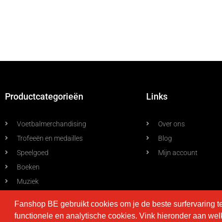
Productcategorieën
Links
Voetbalmerchandising
Over ons
Trofeeën en medailles
Blog
Speelgoed
Mijn account
Boeken
Muziek
Allerlei
Fanshop BE gebruikt cookies om je de beste surfervaring t
functionele en analytische cookies. Vink hieronder aan we