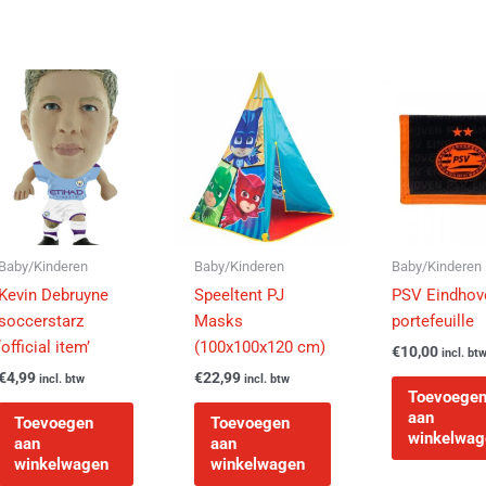
Baby/Kinderen
Baby/Kinderen
Baby/Kinderen
Kevin Debruyne
Speeltent PJ
PSV Eindhov
soccerstarz
Masks
portefeuille
‘official item’
(100x100x120 cm)
€
10,00
incl. bt
€
4,99
€
22,99
incl. btw
incl. btw
Toevoege
aan
Toevoegen
Toevoegen
winkelwag
aan
aan
winkelwagen
winkelwagen