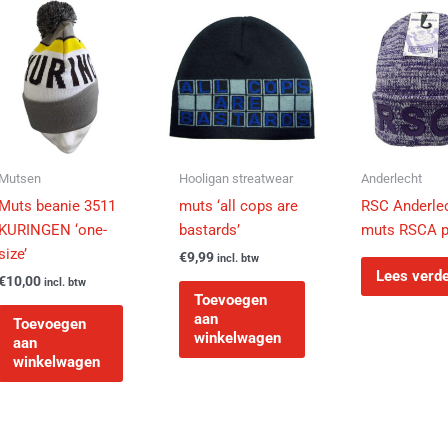
Mutsen
Hooligan streatwear
Anderlecht
Muts beanie 3511
muts ‘all cops are
RSC Anderle
KURINGEN ‘one-
bastards’
muts RSCA p
size’
€
9,99
incl. btw
Lees verd
€
10,00
incl. btw
Toevoegen
aan
Toevoegen
winkelwagen
aan
winkelwagen