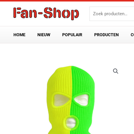
Ga
Zoeken
naar
naar:
de
inhoud
HOME
NIEUW
POPULAIR
PRODUCTEN
C