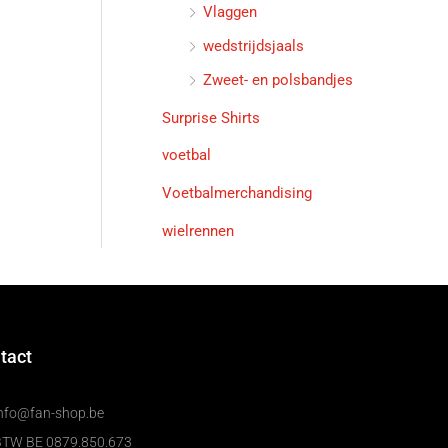
Vlaggen
wedstrijdsjaals
Zweet- en polsbandjes
Surprise Shirts
voetbal
Voetbalmerchandising
wielrennen
tact
nfo@fan-shop.be
BTW BE 0879.850.673