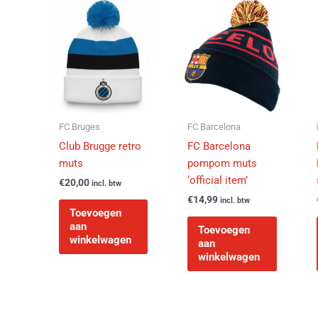
FC Bruges
FC Barcelona
Club Brugge retro
FC Barcelona
muts
pompom muts
‘official item’
€
20,00
incl. btw
€
14,99
incl. btw
Toevoegen
aan
Toevoegen
winkelwagen
aan
winkelwagen