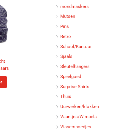
mondmaskers
Mutsen
Pins
Retro
School/Kantoor
Sjaals
cht
Sleutelhangers
aars
Speelgoed
er
Surprise Shirts
Thuis
Uurwerken/klokken
Vaantjes/Wimpels
Vissershoedjes