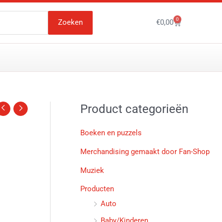
0
Winkelwagen
Zoeken
€
0,00
Product categorieën
Boeken en puzzels
Merchandising gemaakt door Fan-Shop
Muziek
Producten
Auto
Baby/Kinderen