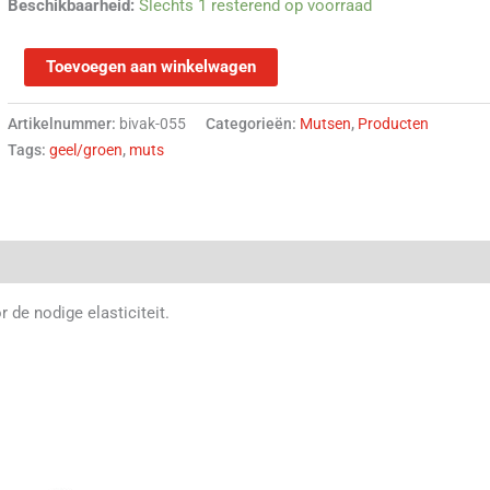
Beschikbaarheid:
Slechts 1 resterend op voorraad
Toevoegen aan winkelwagen
Artikelnummer:
bivak-055
Categorieën:
Mutsen
,
Producten
Tags:
geel/groen
,
muts
(0)
de nodige elasticiteit.