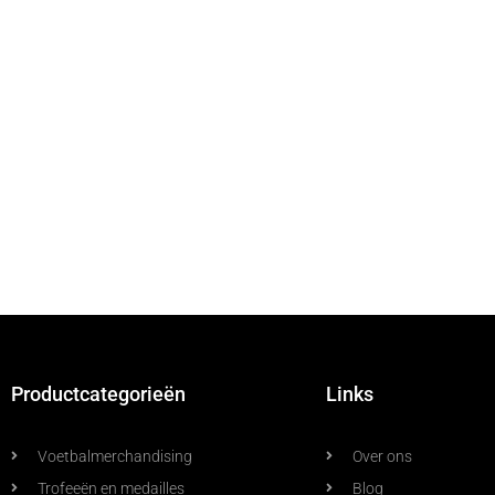
Productcategorieën
Links
Voetbalmerchandising
Over ons
Trofeeën en medailles
Blog