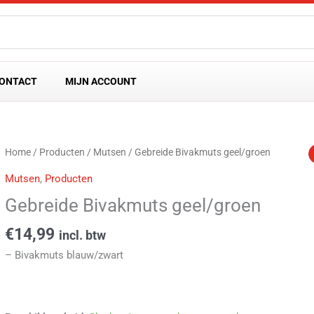
ONTACT
MIJN ACCOUNT
Gebreide
Home
/
Producten
/
Mutsen
/ Gebreide Bivakmuts geel/groen
Bivakmuts
Mutsen
,
Producten
geel/groen
Gebreide Bivakmuts geel/groen
aantal
€
14,99
incl. btw
– Bivakmuts blauw/zwart