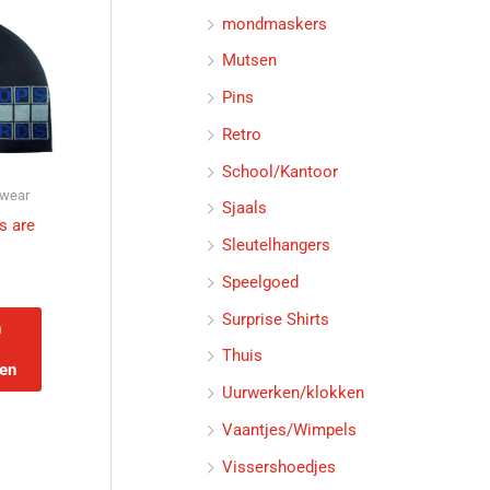
mondmaskers
Mutsen
Pins
Retro
School/Kantoor
twear
Sjaals
s are
Sleutelhangers
Speelgoed
Surprise Shirts
n
Thuis
en
Uurwerken/klokken
Vaantjes/Wimpels
Vissershoedjes