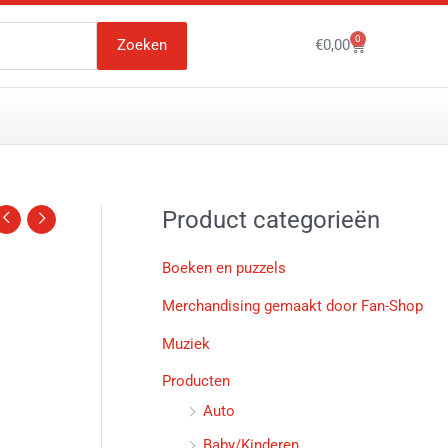
0
Winkelwagen
Zoeken
€
0,00
Product categorieën
Boeken en puzzels
Merchandising gemaakt door Fan-Shop
Muziek
Producten
Auto
Baby/Kinderen