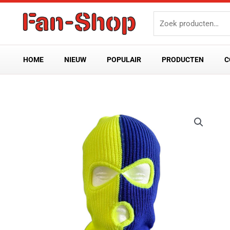
Ga
Zoeken
naar
naar:
de
inhoud
HOME
NIEUW
POPULAIR
PRODUCTEN
C