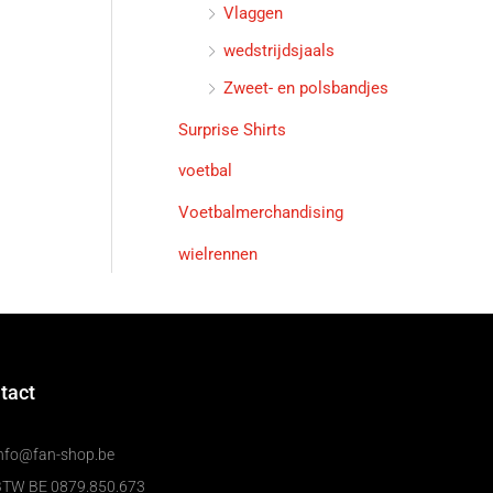
Vlaggen
wedstrijdsjaals
Zweet- en polsbandjes
Surprise Shirts
voetbal
Voetbalmerchandising
wielrennen
tact
nfo@fan-shop.be
BTW BE 0879.850.673