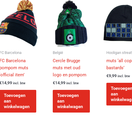
FC Barcelona
België
Hooligan strea
FC Barcelona
Cercle Brugge
muts ‘all cop
pompom muts
muts met oud
bastards’
‘official item’
logo en pompom
€
9,99
incl. btw
€
14,99
€
14,99
incl. btw
incl. btw
Toevoege
aan
Toevoegen
Toevoegen
winkelwag
aan
aan
winkelwagen
winkelwagen