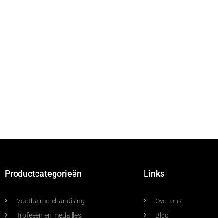
Productcategorieën
Links
Voetbalmerchandising
Over ons
Trofeeën en medailles
Blog