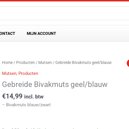
ONTACT
MIJN ACCOUNT
Gebreide
Home
/
Producten
/
Mutsen
/ Gebreide Bivakmuts geel/blauw
Bivakmuts
Mutsen
,
Producten
geel/blauw
Gebreide Bivakmuts geel/blauw
aantal
€
14,99
incl. btw
– Bivakmuts blauw/zwart