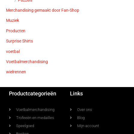
Merchandising gemaakt door Fan-Shop
Muziek
Producten
Surprise Shirts
voetbal
Voetbalmerchandising
wielrennen
Productcategorieën
Links
Voetbalmerchandising
Over ons
Trofeeën en medailles
Blog
Speelgoed
Mijn account
Boeken