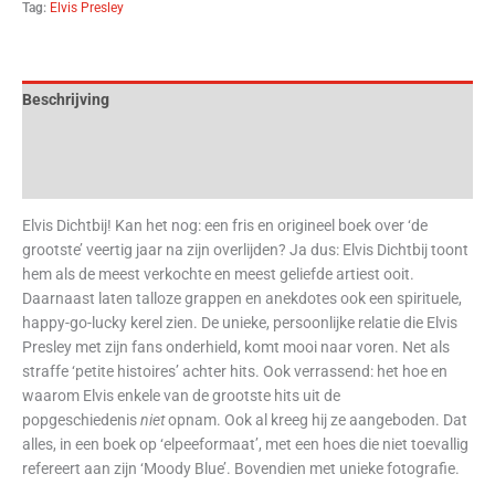
Tag:
Elvis Presley
Beschrijving
Aanvullende informatie
Beoordelingen (0)
Elvis Dichtbij! Kan het nog: een fris en origineel boek over ‘de
grootste’ veertig jaar na zijn overlijden? Ja dus: Elvis Dichtbij toont
hem als de meest verkochte en meest geliefde artiest ooit.
Daarnaast laten talloze grappen en anekdotes ook een spirituele,
happy-go-lucky kerel zien. De unieke, persoonlijke relatie die Elvis
Presley met zijn fans onderhield, komt mooi naar voren. Net als
straffe ‘petite histoires’ achter hits. Ook verrassend: het hoe en
waarom Elvis enkele van de grootste hits uit de
popgeschiedenis
niet
opnam. Ook al kreeg hij ze aangeboden. Dat
alles, in een boek op ‘elpeeformaat’, met een hoes die niet toevallig
refereert aan zijn ‘Moody Blue’. Bovendien met unieke fotografie.