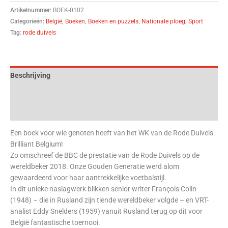
Artikelnummer:
BOEK-0102
Categorieën:
België
,
Boeken
,
Boeken en puzzels
,
Nationale ploeg
,
Sport
Tag:
rode duivels
Beschrijving
Aanvullende informatie
Beoordelingen (0)
Een boek voor wie genoten heeft van het WK van de Rode Duivels.
Brilliant Belgium!
Zo omschreef de BBC de prestatie van de Rode Duivels op de
wereldbeker 2018. Onze Gouden Generatie werd alom
gewaardeerd voor haar aantrekkelijke voetbalstijl.
In dit unieke naslagwerk blikken senior writer François Colin
(1948) – die in Rusland zijn tiende wereldbeker volgde – en VRT-
analist Eddy Snelders (1959) vanuit Rusland terug op dit voor
België fantastische toernooi.