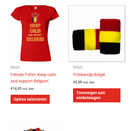
Dit
product
heeft
meerdere
variaties.
Deze
optie
kan
gekozen
worden
België
België
op
Female T-shirt ‘Keep calm
Polsbandje België
de
and support Belgium’
€
5,00
incl. btw
productpagina
€
14,95
incl. btw
Toevoegen aan
winkelwagen
Opties selecteren