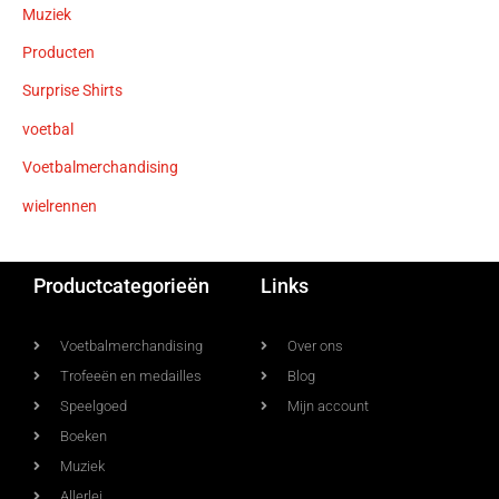
Muziek
Producten
Surprise Shirts
voetbal
Voetbalmerchandising
wielrennen
Productcategorieën
Links
Voetbalmerchandising
Over ons
Trofeeën en medailles
Blog
Speelgoed
Mijn account
Boeken
Muziek
Allerlei