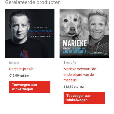
Gerelateerde producten
Biografie
Boeken
Marieke Vervoort ‘de
Barça mijn club
andere kant van de
€
15,00
incl. btw
medaille’
Toevoegen aan
€
12,50
incl. btw
winkelwagen
Toevoegen aan
winkelwagen