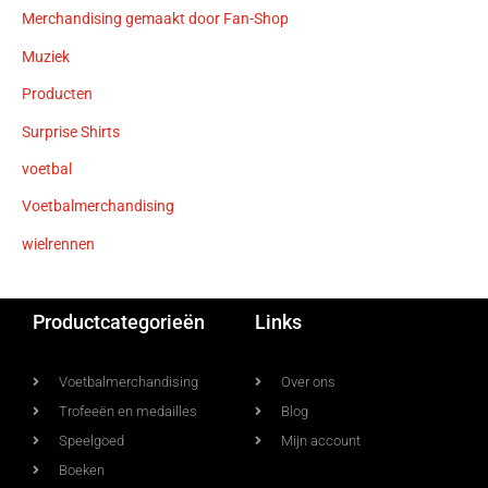
Merchandising gemaakt door Fan-Shop
Muziek
Producten
Surprise Shirts
voetbal
Voetbalmerchandising
wielrennen
Productcategorieën
Links
Voetbalmerchandising
Over ons
Trofeeën en medailles
Blog
Speelgoed
Mijn account
Boeken