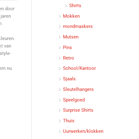
Shirts
en door
Mokken
 jaren
n
mondmaskers
Mutsen
kleuren.
t van
Pins
style-
Retro
tem nu
School/Kantoor
Sjaals
Sleutelhangers
Speelgoed
Surprise Shirts
Thuis
Uurwerken/klokken