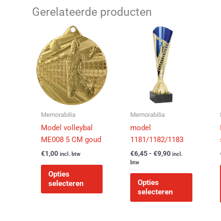
Gerelateerde producten
Prijsklasse:
Dit
Dit
€6,45
product
product
tot
heeft
€9,90
heeft
meerdere
meerder
variaties.
variaties
Deze
Deze
optie
optie
kan
kan
Memorabilia
Memorabilia
gekozen
gekozen
Model volleybal
model
worden
worden
ME008 5 CM goud
1181/1182/1183
op
op
€
1,00
€
6,45
-
€
9,90
incl. btw
incl.
de
de
btw
productpagina
productp
Opties
Opties
selecteren
selecteren