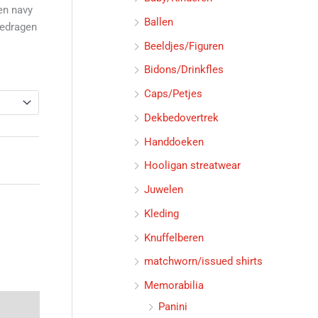
en navy
Ballen
Gedragen
Beeldjes/Figuren
Bidons/Drinkfles
Caps/Petjes
Dekbedovertrek
Handdoeken
Hooligan streatwear
Juwelen
Kleding
Knuffelberen
matchworn/issued shirts
Memorabilia
Panini