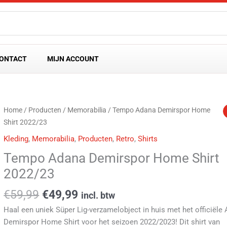
ONTACT
MIJN ACCOUNT
Oorspronkelijke
Huidige
Tempo
Home
/
Producten
/
Memorabilia
/ Tempo Adana Demirspor Home
prijs
prijs
Adana
Shirt 2022/23
was:
is:
Demirspor
Kleding
,
Memorabilia
,
Producten
,
Retro
,
Shirts
€59,99.
€49,99.
Home
Tempo Adana Demirspor Home Shirt
Shirt
2022/23
2022/23
aantal
€
59,99
€
49,99
incl. btw
Haal een uniek Süper Lig-verzamelobject in huis met het officiële
Demirspor Home Shirt voor het seizoen 2022/2023! Dit shirt van