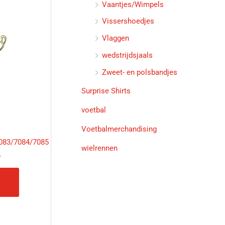
Vaantjes/Wimpels
Vissershoedjes
Dit
Vlaggen
product
wedstrijdsjaals
heeft
meerdere
Zweet- en polsbandjes
variaties.
Surprise Shirts
Deze
optie
voetbal
kan
gekozen
Voetbalmerchandising
worden
083/7084/7085
wielrennen
op
w
de
productpagina