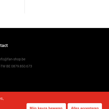
tact
nfo@fan-shop.be
BTW BE 0879.850.673
es,
Mijn keuze bewaren
Alles accepteren