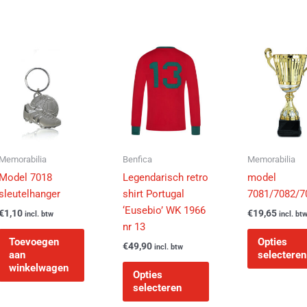
Dit
product
heeft
e
meerdere
.
variaties.
Deze
optie
kan
Memorabilia
Benfica
Memorabilia
gekozen
Model 7018
Legendarisch retro
model
worden
sleutelhanger
shirt Portugal
7081/7082/7
op
‘Eusebio’ WK 1966
€
1,10
€
19,65
incl. btw
incl. bt
de
nr 13
agina
productpagina
Toevoegen
Opties
€
49,90
incl. btw
aan
selecteren
winkelwagen
Opties
selecteren