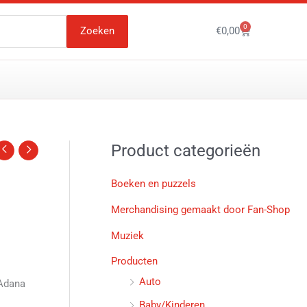
0
Winkelwagen
Zoeken
€
0,00
Product categorieën
Boeken en puzzels
Merchandising gemaakt door Fan-Shop
Muziek
Producten
Auto
 Adana
Baby/Kinderen