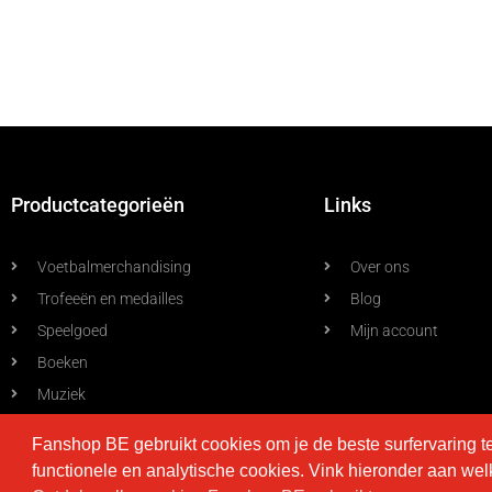
Productcategorieën
Links
Voetbalmerchandising
Over ons
Trofeeën en medailles
Blog
Speelgoed
Mijn account
Boeken
Muziek
Allerlei
Fanshop BE gebruikt cookies om je de beste surfervaring t
functionele en analytische cookies. Vink hieronder aan we