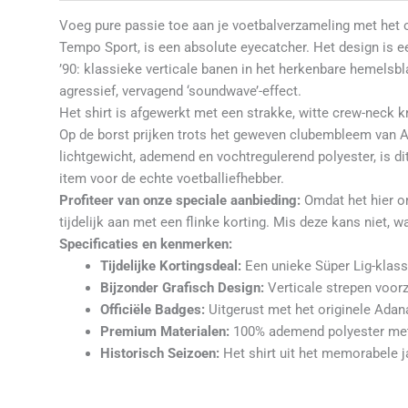
Voeg pure passie toe aan je voetbalverzameling met het 
Tempo Sport, is een absolute eyecatcher. Het design is ee
’90: klassieke verticale banen in het herkenbare hemelsbl
agressief, vervagend ‘soundwave’-effect.
Het shirt is afgewerkt met een strakke, witte crew-neck 
Op de borst prijken trots het geweven clubembleem van
lichtgewicht, ademend en vochtregulerend polyester, is dit 
item voor de echte voetballiefhebber.
Profiteer van onze speciale aanbieding:
Omdat het hier om
tijdelijk aan met een flinke korting. Mis deze kans niet, 
Specificaties en kenmerken:
Tijdelijke Kortingsdeal:
Een unieke Süper Lig-klassi
Bijzonder Grafisch Design:
Verticale strepen voor
Officiële Badges:
Uitgerust met het originele Ada
Premium Materialen:
100% ademend polyester met 
Historisch Seizoen:
Het shirt uit het memorabele j