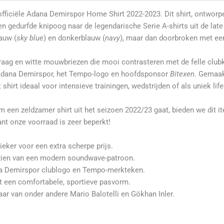
officiële Adana Demirspor Home Shirt 2022-2023. Dit shirt, ontworp
n gedurfde knipoog naar de legendarische Serie A-shirts uit de late
auw (
sky blue
) en donkerblauw (
navy
), maar dan doorbroken met ee
kraag en witte mouwbriezen die mooi contrasteren met de felle club
 Adana Demirspor, het Tempo-logo en hoofdsponsor
Bitexen
. Gemaak
shirt ideaal voor intensieve trainingen, wedstrijden of als uniek life
 een zeldzamer shirt uit het seizoen 2022/23 gaat, bieden we dit i
want onze voorraad is zeer beperkt!
eker voor een extra scherpe prijs.
zien van een modern soundwave-patroon.
na Demirspor clublogo en Tempo-merkteken.
een comfortabele, sportieve pasvorm.
aar van onder andere Mario Balotelli en Gökhan Inler.