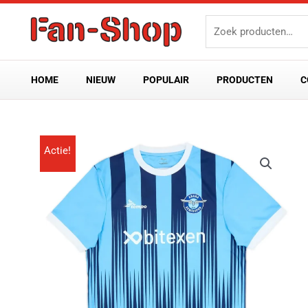
Ga
Zoeken
naar
naar:
de
inhoud
HOME
NIEUW
POPULAIR
PRODUCTEN
C
Actie!