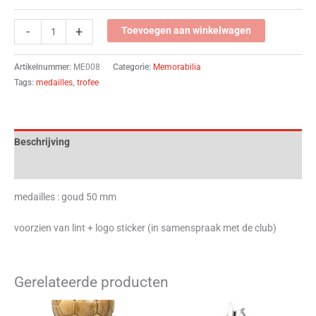
-
+
Toevoegen aan winkelwagen
Artikelnummer:
ME008
Categorie:
Memorabilia
Tags:
medailles
,
trofee
Beschrijving
Beoordelingen (0)
medailles : goud 50 mm
voorzien van lint + logo sticker (in samenspraak met de club)
Gerelateerde producten
Prijsklasse:
Prijsklasse:
Dit
Dit
€8,15
€13,99