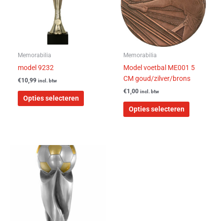
Deze
Deze
optie
optie
kan
kan
gekozen
gekozen
worden
worden
Memorabilia
Memorabilia
op
op
model 9232
Model voetbal ME001 5
de
de
CM goud/zilver/brons
€
10,99
incl. btw
productpagina
productpa
€
1,00
incl. btw
Opties selecteren
Opties selecteren
Prijsklasse:
Dit
€7,20
product
tot
heeft
€21,20
meerdere
variaties.
Deze
optie