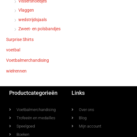
Vissershoedjes
Vlaggen
wedstrijdsjaals
Zweet- en polsbandjes
Surprise Shirts
voetbal
Voetbalmerchandising
wielrennen
Productcategorieën
Links
Voetbalmerchandising
Over ons
Trofeeën en medailles
Blog
Speelgoed
Mijn account
Boeken