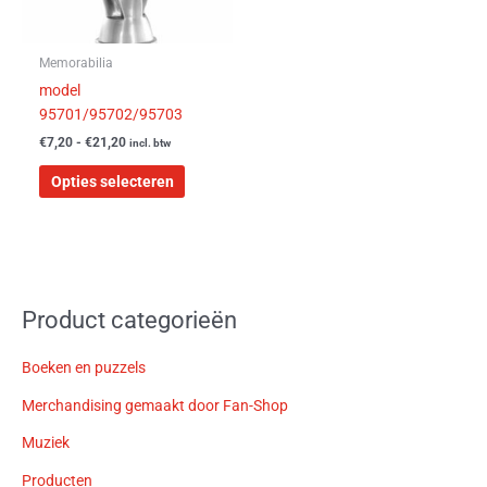
kan
gekozen
worden
Memorabilia
op
model
de
95701/95702/95703
productpagina
€
7,20
-
€
21,20
incl. btw
Opties selecteren
Product categorieën
Boeken en puzzels
Merchandising gemaakt door Fan-Shop
Muziek
Producten