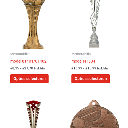
product
product
tot
tot
heeft
heeft
€27,70
€15,99
meerdere
meerdere
variaties.
variaties.
Deze
Deze
optie
optie
kan
kan
gekozen
gekozen
worden
worden
Memorabilia
Memorabilia
op
op
model 81401/81402
model NT504
de
de
€
8,15
-
€
27,70
€
13,99
-
€
15,99
incl. btw
incl. btw
productpagina
productpa
Opties selecteren
Opties selecteren
Dit
Dit
product
product
heeft
heeft
meerdere
meerdere
variaties.
variaties.