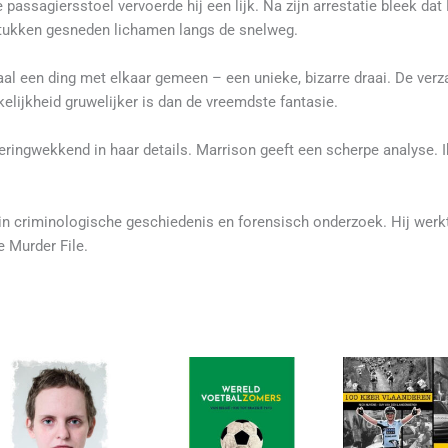
ssagiersstoel vervoerde hij een lijk. Na zijn arrestatie bleek dat K
 stukken gesneden lichamen langs de snelweg.
l een ding met elkaar gemeen – een unieke, bizarre draai. De ver
elijkheid gruwelijker is dan de vreemdste fantasie.
iveringwekkend in haar details. Marrison geeft een scherpe analyse. 
in criminologische geschiedenis en forensisch onderzoek. Hij werkt
e Murder File.