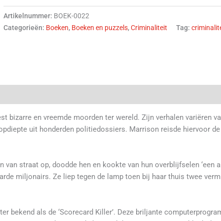
Artikelnummer:
BOEK-0022
Categorieën:
Boeken
,
Boeken en puzzels
,
Criminaliteit
Tag:
criminalit
(0)
t bizarre en vreemde moorden ter wereld. Zijn verhalen variëren v
pdiepte uit honderden politiedossiers. Marrison reisde hiervoor de
 van straat op, doodde hen en kookte van hun overblijfselen ‘een an
rde miljonairs. Ze liep tegen de lamp toen bij haar thuis twee verm
eter bekend als de ‘Scorecard Killer’. Deze briljante computerprogr