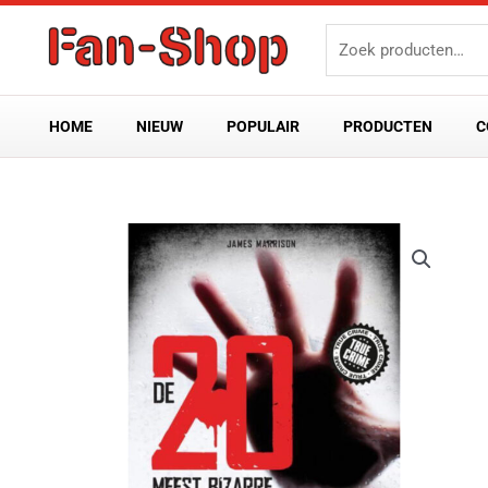
Ga
Zoeken
naar
naar:
de
inhoud
HOME
NIEUW
POPULAIR
PRODUCTEN
C