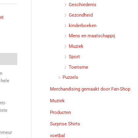
Geschiedenis
Gezondheid
eit
kinderboeken
Mens en maatschappij
Muziek
Sport
Toerisme
an
Puzzels
 hele
Merchandising gemaakt door Fan-Shop
Muziek
ti-
iste
Producten
Surprise Shirts
ammeur
voetbal