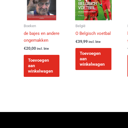
Boeken
België
de bajes en andere
O Belgisch voetbal
ongemakken
€
39,99
incl. btw
€
20,00
incl. btw
Toevoegen
aan
Toevoegen
winkelwagen
aan
winkelwagen