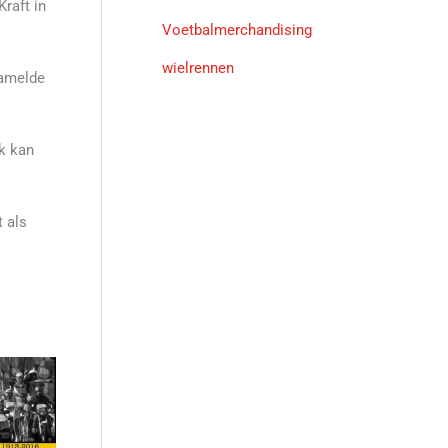
raft in
Voetbalmerchandising
wielrennen
zamelde
Ik kan
 als