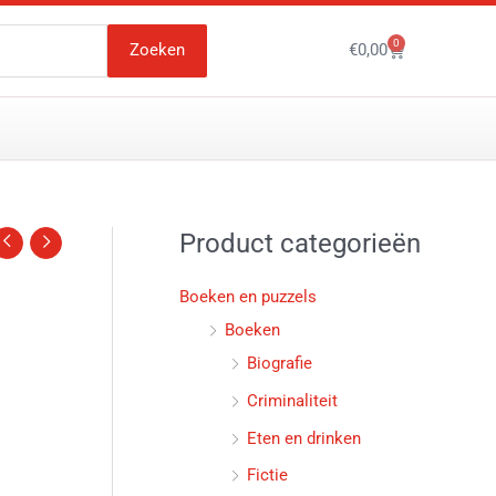
0
Winkelwagen
Zoeken
€
0,00
Product categorieën
Boeken en puzzels
Boeken
Biografie
Criminaliteit
Eten en drinken
Fictie