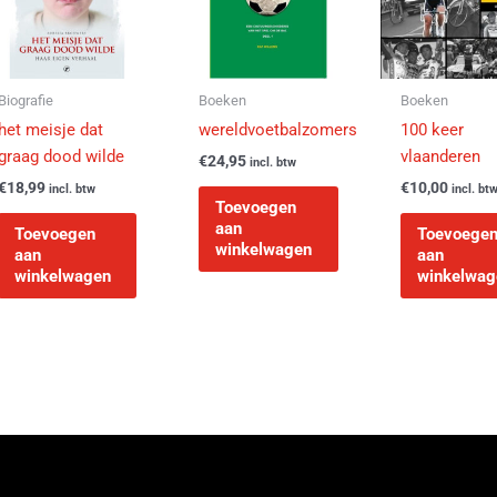
Biografie
Boeken
Boeken
het meisje dat
wereldvoetbalzomers
100 keer
graag dood wilde
vlaanderen
€
24,95
incl. btw
€
18,99
€
10,00
incl. btw
incl. bt
Toevoegen
aan
Toevoegen
Toevoege
winkelwagen
aan
aan
winkelwagen
winkelwag