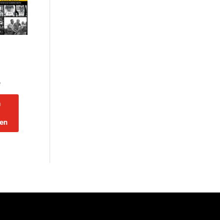
w
n
en