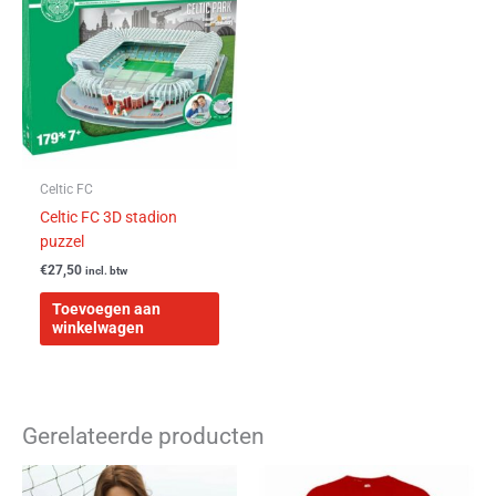
Celtic FC
Celtic FC 3D stadion
puzzel
€
27,50
incl. btw
Toevoegen aan
winkelwagen
Gerelateerde producten
Dit
Dit