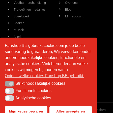
Voetbalmerchandising
Over ons
Trofeeën en medailles
Blog
Speelgoed
Mijn account
Boeken
Muziek
Allerlei
Fanshop BE gebruikt cookies om je de beste
surfervaring te garanderen, Wij verwerken onder
Voorwaarden
Contact
andere noodzakelijke cookies, functionele en
analytische cookies. Vink hieronder aan welke
Levering
info@fan-shop.be
cookies wij mogen bijhouden van u.
Ontdek welke cookies Fanshop BE gebruikt.
Privacy
BTW BE 0879.850.673
Retourneren
Strikt noodzakelijke cookies
Strikt noodzakelijke cookies
Algemene voorwaarden
Functionele cookies
Functionele cookies
Analytische cookies
Analytische cookies
Fan-shop.be © Copyright 2026 | Gemaakt door
HappyWebsites
Mijn keuze bewaren
Alles accepteren