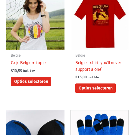
product
product
heeft
heeft
meerdere
meerdere
variaties.
variaties.
Deze
Deze
optie
optie
kan
kan
gekozen
gekozen
worden
worden
België
België
op
op
Grijs Belgium topje
België t-shirt ‘you’ll never
de
de
support alone’
€
15,00
incl. btw
productpagina
productpa
€
15,00
incl. btw
Opties selecteren
Opties selecteren
Dit
product
heeft
meerdere