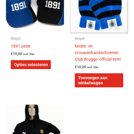
variaties.
Deze
optie
kan
gekozen
worden
België
België
op
1891 petje
kinder- en
de
vrouwenhandschoenen
€
10,00
incl. btw
productpagina
Club Brugge ‘official item’
Opties selecteren
€
10,00
incl. btw
Toevoegen aan
winkelwagen
Dit
product
heeft
meerdere
variaties.