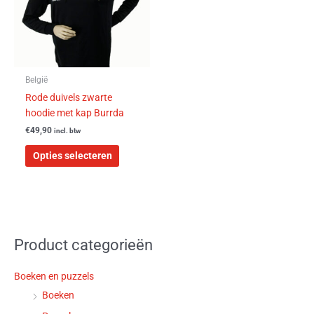
Deze
optie
kan
gekozen
worden
België
op
Rode duivels zwarte
de
hoodie met kap Burrda
productpagina
€
49,90
incl. btw
Opties selecteren
Product categorieën
Boeken en puzzels
Boeken