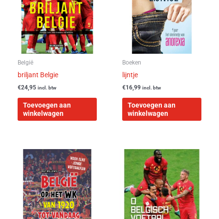
België
Boeken
briljant Belgie
lijntje
€
24,95
€
16,99
incl. btw
incl. btw
Toevoegen aan
Toevoegen aan
winkelwagen
winkelwagen