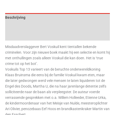
Beschrijving
Aanvullende informatie
Beoordelingen (0)
Misdaadverslaggever Bert Voskuil kent tientallen bekende
criminelen. Voor zijn nieuwe boek maakt hij een selectie en komt hij
met onthullingen zoals alleen Voskuil die kan doen. Het is ‘true
crime tot op het bot’.
Voskuils Top 13 varieert van de beruchte onderwereldkoning
Klaas Bruinsma die eens bij de familie Voskuil kwam eten, maar
die later gedwongen werd vele mensen te laten liquideren tot de
Engel des Doods, Martha U, die na haar jarenlange detentie zelfs
solliciteerde naar de baan als verpleegster. De auteur voerde
verrassende gesprekken met o.a. Willem Holleeder, Etienne Urka,
de kindermoordenaar van het Meisje van Nulde, meesteroplichter
Ari Olivier, penozebaas Eef Hoos en brandkastenkraker Martin van
den Esschert.