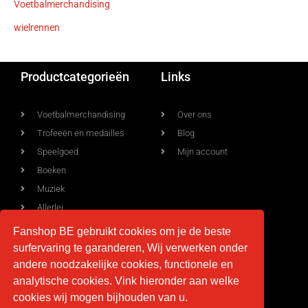
Voetbalmerchandising
wielrennen
Productcategorieën
Links
Voetbalmerchandising
Over ons
Trofeeën en medailles
Blog
Speelgoed
Mijn account
Boeken
Muziek
Allerlei
Fanshop BE gebruikt cookies om je de beste
surfervaring te garanderen, Wij verwerken onder
Voorwaarden
Contact
andere noodzakelijke cookies, functionele en
analytische cookies. Vink hieronder aan welke
Levering
info@fan-shop.be
cookies wij mogen bijhouden van u.