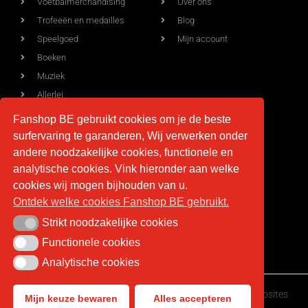
Voetbalmerchandising
Over ons
Trofeeën en medailles
Blog
Speelgoed
Mijn account
Boeken
Muziek
Allerlei
Fanshop BE gebruikt cookies om je de beste
surfervaring te garanderen, Wij verwerken onder
Voorwaarden
Contact
andere noodzakelijke cookies, functionele en
analytische cookies. Vink hieronder aan welke
Levering
info@fan-shop.be
cookies wij mogen bijhouden van u.
Ontdek welke cookies Fanshop BE gebruikt.
Privacy
BTW BE 0879.850.673
Retourneren
Strikt noodzakelijke cookies
Strikt noodzakelijke cookies
Algemene voorwaarden
Functionele cookies
Functionele cookies
Analytische cookies
Analytische cookies
Fan-shop.be © Copyright 2026 | Gemaakt door
HappyWebsites
Mijn keuze bewaren
Alles accepteren