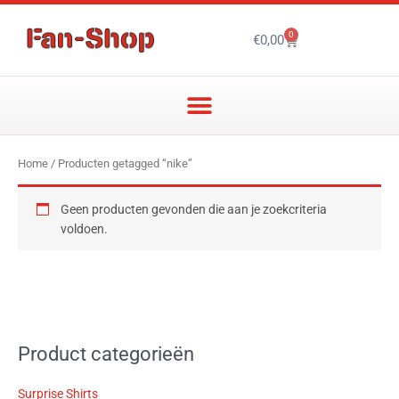
Ga
naar
0
Winkelwagen
€
0,00
de
inhoud
Home
/ Producten getagged “nike”
Geen producten gevonden die aan je zoekcriteria
voldoen.
Product categorieën
Surprise Shirts