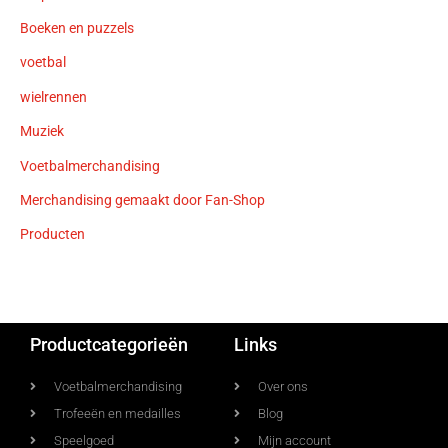
Boeken en puzzels
voetbal
wielrennen
Muziek
Voetbalmerchandising
Merchandising gemaakt door Fan-Shop
Producten
Productcategorieën
Links
Voetbalmerchandising
Over ons
Trofeeën en medailles
Blog
Speelgoed
Mijn account