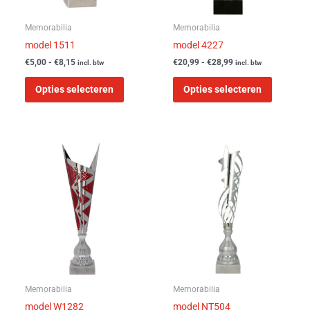
gekozen
gekozen
worden
worden
Memorabilia
Memorabilia
op
op
model 1511
model 4227
de
de
€
5,00
-
€
8,15
€
20,99
-
€
28,99
incl. btw
incl. btw
productpagina
product
Opties selecteren
Opties selecteren
Prijsklasse:
Prijsklasse:
Dit
Dit
€15,99
€13,99
product
product
tot
tot
heeft
heeft
€21,99
€15,99
meerdere
meerder
variaties.
variaties
Deze
Deze
optie
optie
kan
kan
gekozen
gekozen
worden
worden
Memorabilia
Memorabilia
op
op
model W1282
model NT504