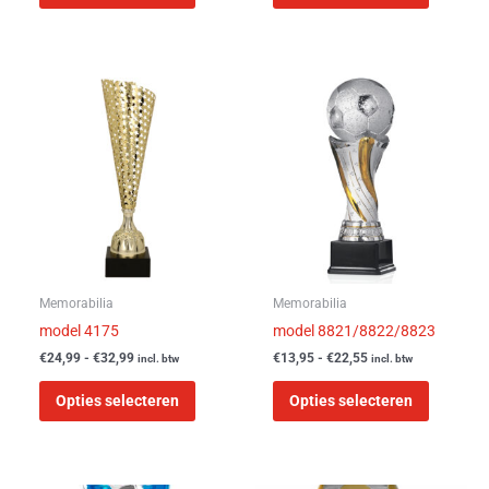
Prijsklasse:
Prijsklasse:
Dit
Dit
€24,99
€13,95
product
product
tot
tot
heeft
heeft
€32,99
€22,55
meerdere
meerder
variaties.
variaties
Deze
Deze
optie
optie
kan
kan
gekozen
gekozen
worden
worden
Memorabilia
Memorabilia
op
op
model 4175
model 8821/8822/8823
de
de
€
24,99
-
€
32,99
€
13,95
-
€
22,55
incl. btw
incl. btw
productpagina
product
Opties selecteren
Opties selecteren