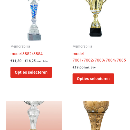
heeft
heeft
€16,25
meerdere
meerder
variaties.
variaties
Deze
Deze
optie
optie
kan
kan
gekozen
gekozen
worden
worden
Memorabilia
Memorabilia
op
op
model 3852/3854
model
de
de
7081/7082/7083/7084/7085
€
11,80
-
€
16,25
incl. btw
productpagina
product
€
19,65
incl. btw
Opties selecteren
Opties selecteren
Prijsklasse:
Prijsklasse:
Dit
Dit
€6,80
€8,15
product
product
tot
tot
heeft
heeft
€9,05
€27,70
meerdere
meerder
variaties.
variaties