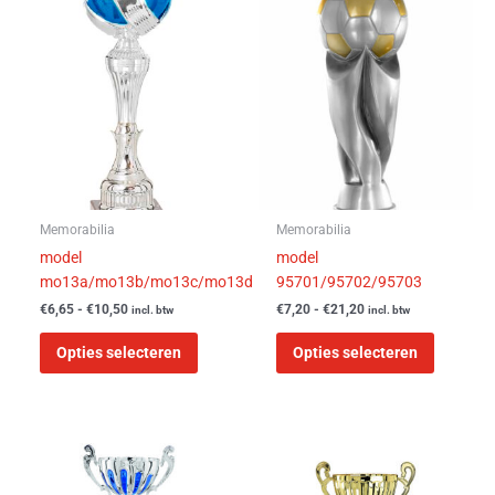
Prijsklasse:
Prijsklasse:
Dit
Dit
€6,65
€7,20
product
product
tot
tot
heeft
heeft
€10,50
€21,20
meerdere
meerder
variaties.
variaties
Deze
Deze
optie
optie
kan
kan
gekozen
gekozen
worden
worden
Memorabilia
Memorabilia
op
op
model
model
de
de
mo13a/mo13b/mo13c/mo13d
95701/95702/95703
productpagina
product
€
6,65
-
€
10,50
€
7,20
-
€
21,20
incl. btw
incl. btw
Opties selecteren
Opties selecteren
Prijsklasse:
Dit
Dit
€11,80
product
product
tot