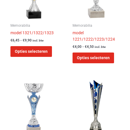
optie
optie
kan
kan
gekozen
gekozen
worden
worden
Memorabilia
Memorabilia
op
op
model 1321/1322/1323
model
de
de
1221/1222/1223/1224
€
6,45
-
€
9,90
incl. btw
productpagina
product
€
4,00
-
€
4,50
incl. btw
Opties selecteren
Opties selecteren
Prijsklasse:
Prijsklasse:
Dit
Dit
€5,00
€20,99
product
product
tot
tot
heeft
heeft
€8,15
€28,99
meerdere
meerder
variaties.
variaties
Deze
Deze
optie
optie
kan
kan