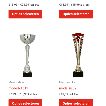
de
de
€
15,99
-
€
21,99
€
13,99
-
€
15,99
incl. btw
incl. btw
productpagina
product
Opties selecteren
Opties selecteren
Prijsklasse:
Dit
Dit
€7,99
product
product
tot
heeft
heeft
€13,99
meerdere
meerder
variaties.
variaties
Deze
Deze
optie
optie
kan
kan
gekozen
gekozen
worden
worden
Memorabilia
Memorabilia
op
op
model NT611
model 9232
de
de
€
7,99
-
€
13,99
€
10,99
incl. btw
incl. btw
productpagina
product
Opties selecteren
Opties selecteren