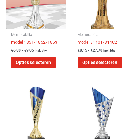
Deze
Deze
optie
optie
kan
kan
gekozen
gekozen
worden
worden
Memorabilia
Memorabilia
op
op
model 1851/1852/1853
model 81401/81402
de
de
€
6,80
-
€
9,05
€
8,15
-
€
27,70
incl. btw
incl. btw
productpagina
product
Opties selecteren
Opties selecteren
Prijsklasse:
Prijsklasse:
Dit
Dit
€6,45
€5,95
product
product
tot
tot
heeft
heeft
€9,90
€11,55
meerdere
meerder
variaties.
variaties
Deze
Deze
optie
optie
kan
kan