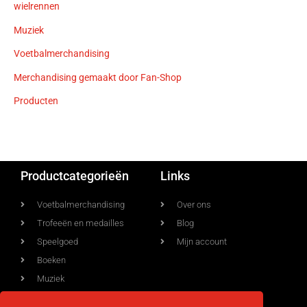
wielrennen
Muziek
Voetbalmerchandising
Merchandising gemaakt door Fan-Shop
Producten
Productcategorieën
Links
Voetbalmerchandising
Over ons
Trofeeën en medailles
Blog
Speelgoed
Mijn account
Boeken
Muziek
Allerlei