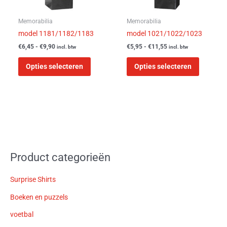
gekozen
gekozen
worden
worden
Memorabilia
Memorabilia
op
op
model 1181/1182/1183
model 1021/1022/1023
de
de
€
6,45
-
€
9,90
€
5,95
-
€
11,55
incl. btw
incl. btw
productpagina
product
Opties selecteren
Opties selecteren
Product categorieën
Surprise Shirts
Boeken en puzzels
voetbal